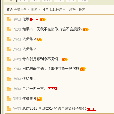
筛选:
全部主题
时间
排序:
默认排序
|
精华
|
推荐
化蝶
[
诗歌
]
如果有一天我不在烦你,你会不会想我?
[
散文
]
依稀集 3
[
随笔
]
依稀集 2
[
随笔
]
青春就是蠢到永不觉悟。
[
转载
]
回忆若能下酒，往事便可作一场宿醉
[
分享
]
依稀集 1
[
随笔
]
二〇一四一三。
[
随笔
]
依稀集 6
[
随笔
]
总结2013,笑迎2014的跨年爆笑段子集锦
[
分享
]