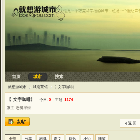
首页
城市
搜索
就想游城市
城南茶馆
〖文字咖啡〗
〖文字咖啡〗
今日:
0
|
主题:
1174
版主:
恶魔半惜
›
›
返 回
全部
分享
转载
散文
诗歌
小说
随笔