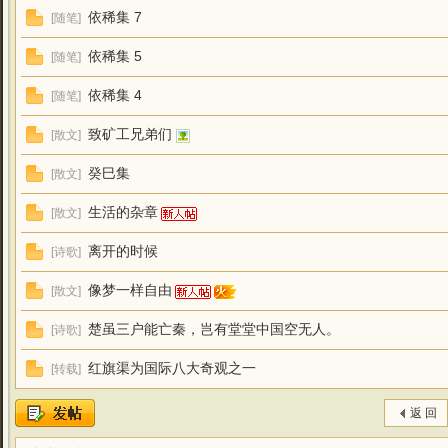
依稀集 7
[
随笔
]
依稀集 5
[
随笔
]
依稀集 4
[
随笔
]
致矿工兄弟们
[
散文
]
癸巳集
[
散文
]
生活的杂章
[
散文
]
离开的时候
[
诗歌
]
像梦一样自由
[
散文
]
楚虽三户能亡秦，岂有堂堂中国空无人。
[
诗歌
]
红旗渠为国际八大奇观之一
[
转载
]
返 回