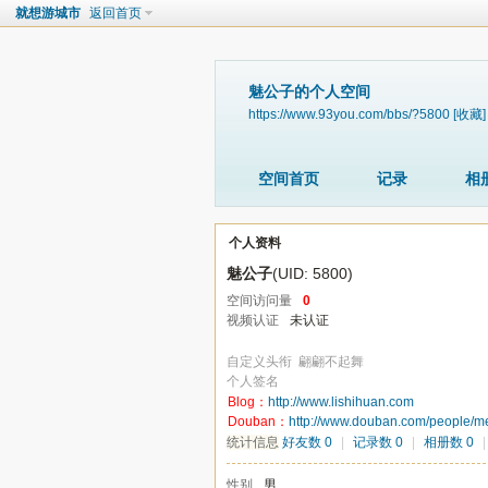
就想游城市
返回首页
魅公子的个人空间
https://www.93you.com/bbs/?5800
[收藏]
空间首页
记录
相
个人资料
魅公子
(UID: 5800)
空间访问量
0
视频认证
未认证
自定义头衔
翩翩不起舞
个人签名
Blog：
http://www.lishihuan.com
Douban：
http://www.douban.com/people/me
统计信息
好友数 0
|
记录数 0
|
相册数 0
|
性别
男