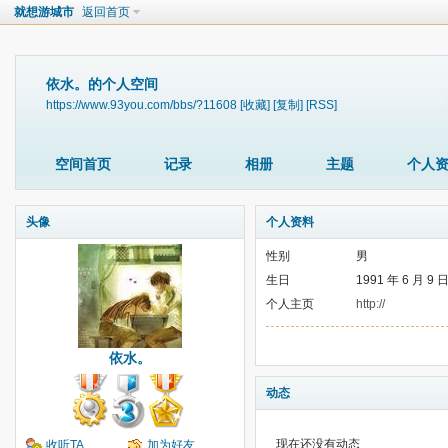
就想游城市
返回首页
依水。的个人空间
https://www.93you.com/bbs/?11608
[收藏]
[复制]
[RSS]
空间首页
记录
相册
主题
个人
头像
个人资料
性别
男
生日
1991 年 6 月 9 
个人主页
http://
依水。
动态
现在还没有动态
收听TA
加为好友