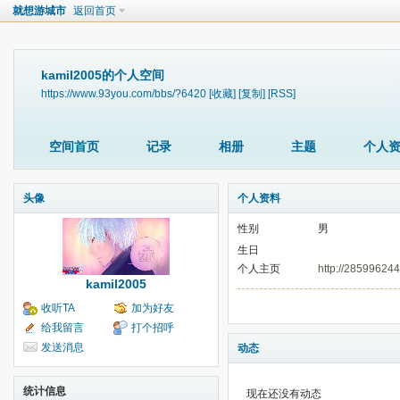
就想游城市
返回首页
kamil2005的个人空间
https://www.93you.com/bbs/?6420
[收藏]
[复制]
[RSS]
空间首页
记录
相册
主题
个人
头像
个人资料
性别
男
生日
个人主页
http://28599624
kamil2005
收听TA
加为好友
给我留言
打个招呼
发送消息
动态
统计信息
现在还没有动态