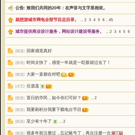
公告:
致我们共同的20年：在声音与文字里相依。
就想游城市网电全部节目总目录。
...
2
3
4
5
6
..
45
城市提供商业设计服务，网站设计建设等服务。
...
2
3
4
5
6
回家感觉真好
[
报道
]
时间太快了，感觉一年就是一眨眼就过去了！
[
报道
]
大家一直都在对吧
[
报道
]
任逍遥
[
才艺
]
昔日的市民，如今你们可好？
[
报道
]
...
2
我要刷积分我要下载电台节目
[
报道
]
至少有十年了
[
报道
]
...
2
很多年前注册过，忘记账号了，再次注册一次
[
报道
]