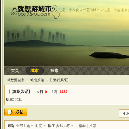
首页
城市
搜索
就想游城市
城南茶馆
〖游我风采〗
〖游我风采〗
今日:
0
|
主题:
1434
版主:
北北
›
›
返
筛选:
全部主题
时间
排序:
默认排序
|
精华
|
推荐