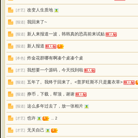
改变人生质地
[
才艺
]
我回来了~
[
报道
]
新人来报道一波，韩韩真的恐高前来试贴
[
报道
]
新人报道
[
报道
]
炸金花群哪有啊凑个桌凑个桌
[
本色
]
我想要一个源码，今天找到啦
[
才艺
]
五年了。我终于回来了。<普罗旺斯不只是薰衣草>
[
报道
]
挣币，下载，帮顶，谢谢
[
报道
]
这么多年过去了，放一张相片
[
报道
]
也许
[
才艺
]
...
2
无关自己
[
才艺
]