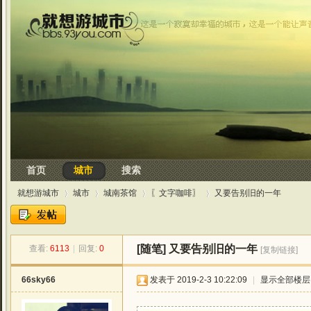
首页
城市
搜索
就想游城市
城市
城南茶馆
〖文字咖啡〗
又要告别旧的一年
[随笔]
又要告别旧的一年
查看:
6113
|
回复:
0
[复制链接]
»
›
›
›
66sky66
发表于 2019-2-3 10:22:09
|
显示全部楼层