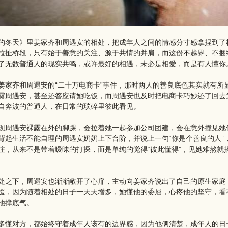
的冬天》里姜家齐和周遇安的相处，把成年人之间的情感分寸感拿捏到了
拉扯桥段，只有始于善意的关注、源于共情的并肩，而这份不越界、不捆
了无数普通人的现实共鸣，或许最好的相遇，未必是相爱，而是有人懂你
姜家齐和周遇安的“二十万电商卡”事件，那时两人的善良底色其实就有所
露周遇安，甚至还答应请她吃饭，而周遇安也及时把电商卡巧妙还了回去
自奔波的普通人，在日常的琐碎里彼此看见。
现周遇安裸露在外的脚踝，会拉着她一起参加公司团建，会在意外撞见她
背起生活不能自理的周遇安奶奶上下台阶，并说上一句“你是个善良的人”，
注，从来不是带着暧昧的打探，而是单纯的觉得“彼此懂得”，见她难熬就
处之下，周遇安也渐渐敞开了心扉，主动向姜家齐说出了自己的原生家庭，
援，因为随着相处的日子一天天增多，她懂他的委屈，心疼他的坚守，看
他撑底气。
多懂对方，都始终守着成年人该有的边界感，因为他俩清楚，成年人的日