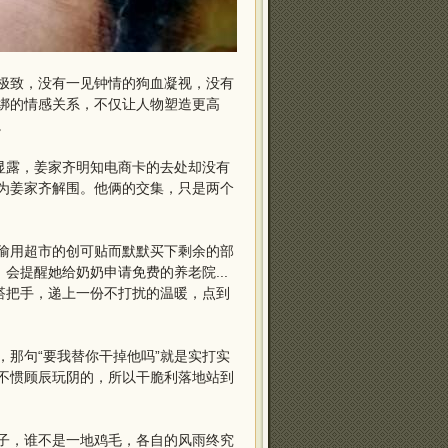
极致，没有一见钟情的狗血凝视，没有
绑的情感关系，不仅让人物塑造更高
。
显露，姜家齐明知电商卡的去处却没有
为姜家齐解围。他俩的交集，只是两个
偷用超市的创可贴而默默买下剩余的部
会提醒她给奶奶申请免费的养老院...
搭把手，递上一份不打扰的温暖，点到
那句“要我替你干掉他吗”就是实打实
不惯顾辰玩阴的，所以干脆利落地站到
子，谁不是一地鸡毛，各自的风雨终究