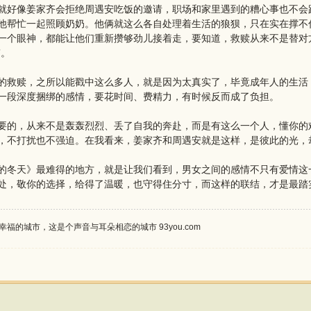
就好像姜家齐会拒绝周遇安吃饭的邀请，职场和家里遇到的糟心事也不会
他帮忙一起照顾奶奶。他俩就这么各自处理着生活的狼狈，只在实在撑不
一个眼神，都能让他们重新攒够劲儿接着走，要知道，救赎从来不是替对
”。
的救赎，之所以能戳中这么多人，就是因为太真实了，毕竟成年人的生活
一段深度捆绑的感情，要花时间、费精力，有时候反而成了负担。
要的，从来不是轰轰烈烈、丢了自我的奔赴，而是有这么一个人，懂你的
，不打扰也不强迫。在我看来，姜家齐和周遇安就是这样，是彼此的光，
的冬天》最难得的地方，就是让我们看到，男女之间的感情不只有爱情这
处，敬你的选择，给得了温暖，也守得住分寸，而这样的联结，才是最踏
福的城市，这是个声音与耳朵相恋的城市 93you.com