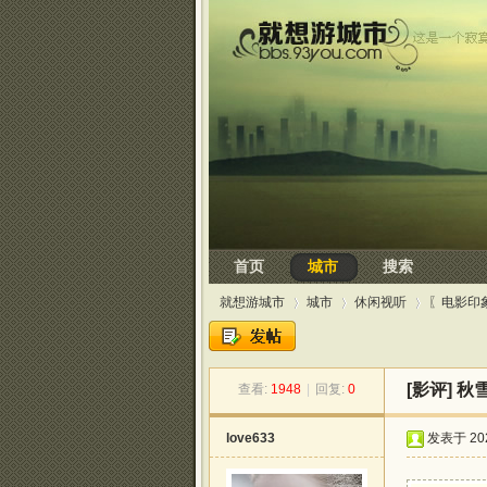
首页
城市
搜索
就想游城市
城市
休闲视听
〖电影印
[影评]
秋
查看:
1948
|
回复:
0
»
›
›
love633
发表于 2026