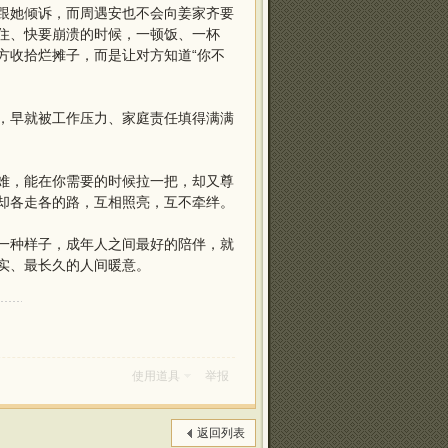
跟她倾诉，而周遇安也不会向姜家齐要
住、快要崩溃的时候，一顿饭、一杯
方收拾烂摊子，而是让对方知道“你不
，早就被工作压力、家庭责任填得满满
难，能在你需要的时候拉一把，却又尊
却各走各的路，互相照亮，互不牵绊。
一种样子，成年人之间最好的陪伴，就
实、最长久的人间暖意。
使用道具
举报
返回列表